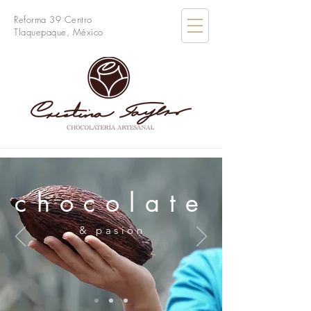
Reforma 39 Centro
Tlaquepaque, México
chocolate
& pasión